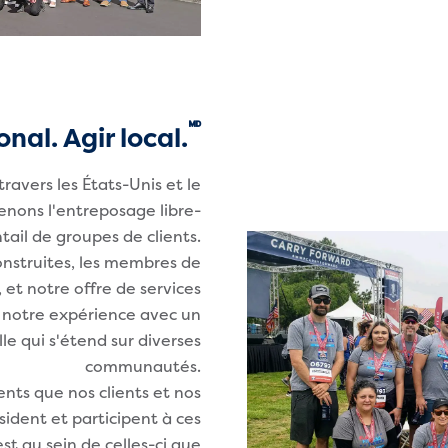
🅫
nal. Agir local.
travers les États-Unis et le
nons l'entreposage libre-
tail de groupes de clients.
construites, les membres de
 et notre offre de services
e notre expérience avec un
lle qui s'étend sur diverses
communautés.
ts que nos clients et nos
ident et participent à ces
t au sein de celles-ci que