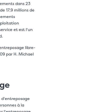
ssements dans 23
de 17,9 millions de
ssements
ploitation
rvice et est l'un
d.
entreposage libre-
09 par H. Michael
age
s d'entreposage
ersonnes à la
r l'entreposage