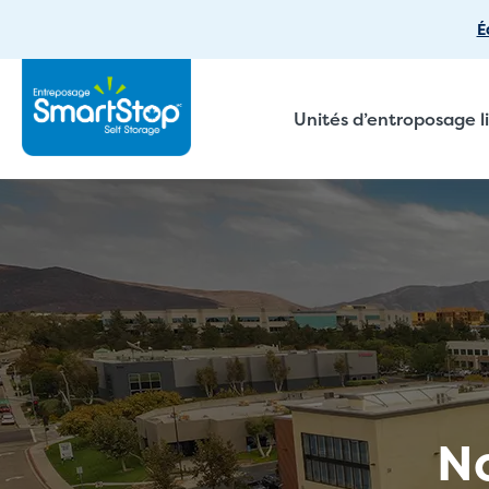
É
Unités d’entroposage l
No