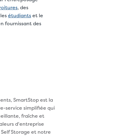
voitures
, des
 les
étudiants
et le
en fournissant des
ients, SmartStop est la
e-service simplifiée qui
illante, fraîche et
leurs d'entreprise
Self Storage et notre