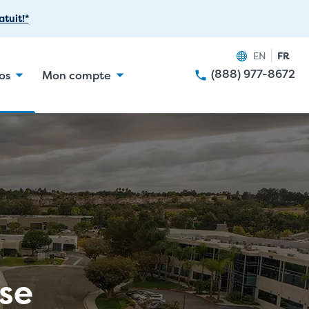
tuit!*
EN
FR
(888) 977-8672
os
Mon compte
ise