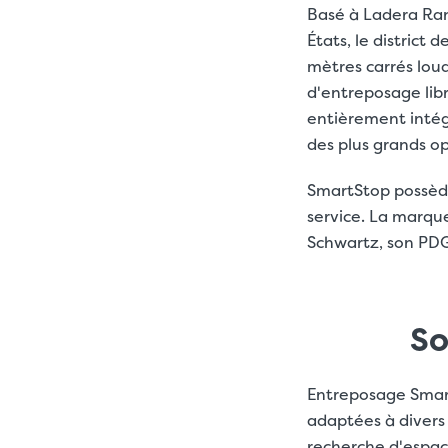
Basé à Ladera Ran
États, le district
mètres carrés loua
d'entreposage lib
entièrement intégr
des plus grands o
SmartStop possède
service. La marqu
Schwartz, son PDG
So
Entreposage Smar
adaptées à divers 
recherche d'espac