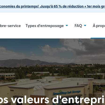
Passer
conomies du printemps! Jusqu'à 65 % de réduction + 1er mois gra
au
contenu
principal
ibre-service
Types d'entreposage
FAQ
À prop
s valeurs d'entrepr