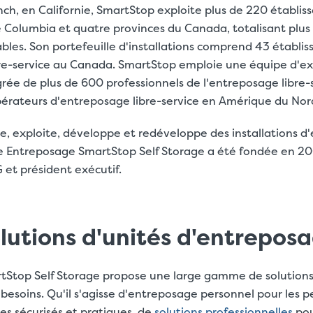
ch, en Californie, SmartStop exploite plus de 220 établi
 de Columbia et quatre provinces du Canada, totalisant plus 
bles. Son portefeuille d'installations comprend 43 établi
re-service au Canada. SmartStop emploie une équipe d'ex
ée de plus de 600 professionnels de l'entreposage libre-se
pérateurs d'entreposage libre-service en Amérique du Nor
, exploite, développe et redéveloppe des installations d'
e Entreposage SmartStop Self Storage a été fondée en 20
 et président exécutif.
lutions d'unités d'entrepos
tStop Self Storage propose une large gamme de solution
besoins. Qu'il s'agisse d'entreposage personnel pour les p
es sécurisés et pratiques, de
solutions professionnelles
pou