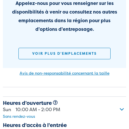
Appelez-nous pour vous renseigner sur les
disponibilités à venir ou consultez nos autres
emplacements dans la région pour plus
d'options d'entreposage.
VOIR PLUS D'EMPLACEMENTS
Avis de non-responsabilité concernant la taille
Avertissement sur la taille : Les unités annoncées pour la location
sont approximatives seulement et les unités de l’installation
d’entreposage libre-service peuvent différer légèrement en forme
Heures d’ouverture
ou en taille. Avant de signer un contrat de location, les clients
Sun
10:00 AM - 2:00 PM
doivent examiner attentivement l’unité qui les intéresse et baser
Sans rendez-vous
leur décision de la louer selon l’inspection qu’ils en ont faite plutôt
que sur la taille annoncée. Les tarifs de location ne sont pas basés
Heures d'accès à l'entrée