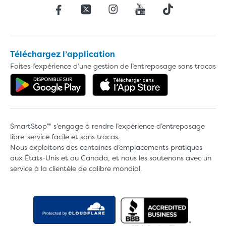
Téléchargez l’application
Faites l’expérience d’une gestion de l’entreposage sans tracas
Progression de la vidéo
UNITÉS DE PETITE TAILLE
Obtenez l'application dans Google 
Téléchargez l'a
5x5
5x10
5' x 5'
SmartStop🅫 s’engage à rendre l’expérience d’entreposage
libre-service facile et sans tracas.
Nous exploitons des centaines d’emplacements pratiques
À propos de la taille de l'u
aux États-Unis et au Canada, et nous les soutenons avec un
service à la clientèle de calibre mondial.
5' x 5' - équivaut à la taille 
un petit ensemble de matel
AFFICHER DE PET