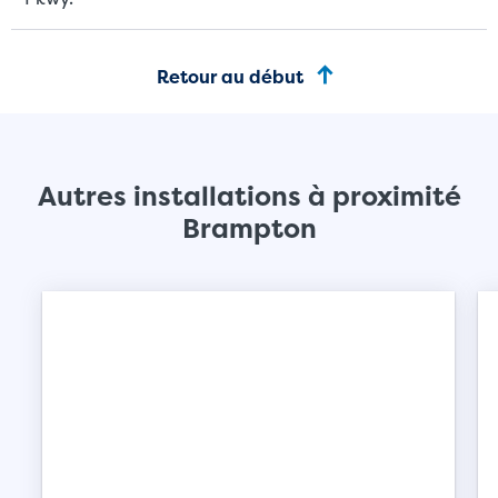
Retour au début
Autres installations à proximité
Brampton
PETITES UNITÉS
MOYENNES
Petites Unités
Ces unités ont environ la 
ou les meubles d'une petit
l'entreposage d'articles de 