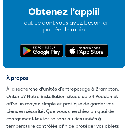
Obtenez l’appli!
Tout ce dont vous avez besoin à
portée de main
Obtenez l'application dans G
Télécharg
À propos
À la recherche d'unités d’entreposage à Brampton,
Ontario? Notre installation située au 24 Vodden St
offre un moyen simple et pratique de garder vos
biens en sécurité. Que vous cherchiez un quai de
chargement toutes saisons ou des unités à
température contrôlée afin de protéger vos objets