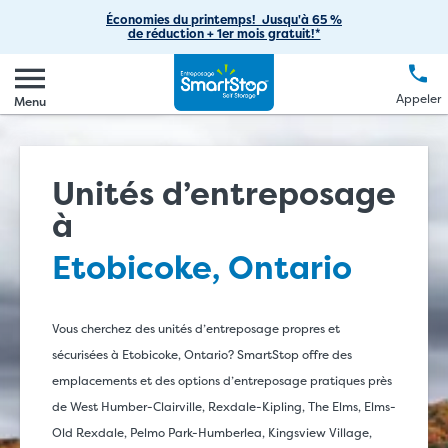
Entreposage de voitures
Passer
Fournitures de déménagement
vous
Économies du printemps! Jusqu'à 65 %
Notre entreprise
Aperçu
de réduction + 1er mois gratuit!*
au
Appeler
(888) 977-8672
Entreposage de VR
Astuces de déménagement
contenu
Carrières
Se connecter
EN
FR
Langue
principal
Entreposage de bateaux
Appeler
FAQ
Menu
Notre blogue
Créer un compte
Entreposage commercial
Nous contacter
Contributions sociales
Effectuer un paiement
Entreposage pour étudiants
Unités d’entreposage
Initiatives environnementales
à
Espaces de bureau
Commandites
Etobicoke, Ontario
Options de solutions
Acquisition d’entreposage libre-service
Relations avec les investisseurs
Vous cherchez des unités d’entreposage propres et
sécurisées à Etobicoke, Ontario? SmartStop offre des
Gestion de l'entreposage libre-service par des tiers
emplacements et des options d’entreposage pratiques près
de West Humber-Clairville, Rexdale-Kipling, The Elms, Elms-
Old Rexdale, Pelmo Park-Humberlea, Kingsview Village,