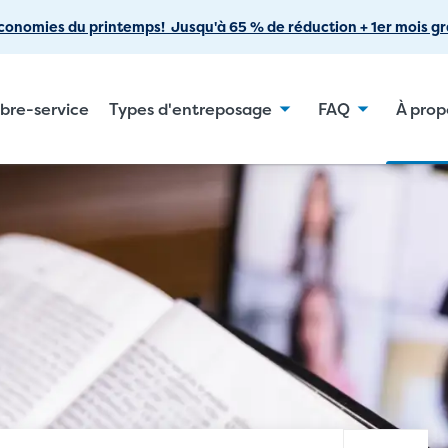
Passer
conomies du printemps! Jusqu'à 65 % de réduction + 1er mois gra
au
contenu
principal
ibre-service
Types d'entreposage
FAQ
À prop