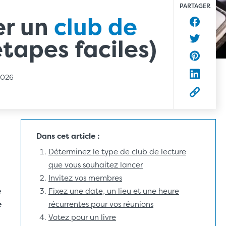
PARTAGER
er un
club de
Partager
étapes faciles)
Partager 
Partager 
 2026
Partager 
Copier l’
Dans cet article :
e
Déterminez le type de club de lecture
que vous souhaitez lancer
Invitez vos membres
é
Fixez une date, un lieu et une heure
e
récurrentes pour vos réunions
Votez pour un livre