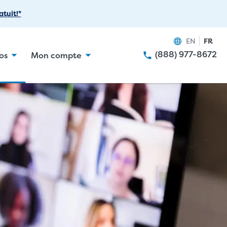
tuit!*
EN
FR
(888) 977-8672
os
Mon compte