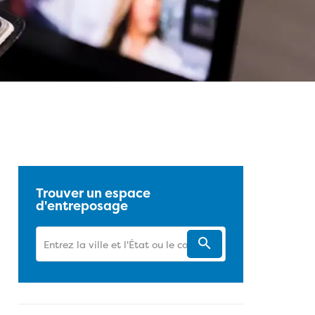
 sur Facebook
sur Twitter
sur Pinterest
sur LinkedIn
URL de cet article de blogue
Trouver un espace
d'entreposage