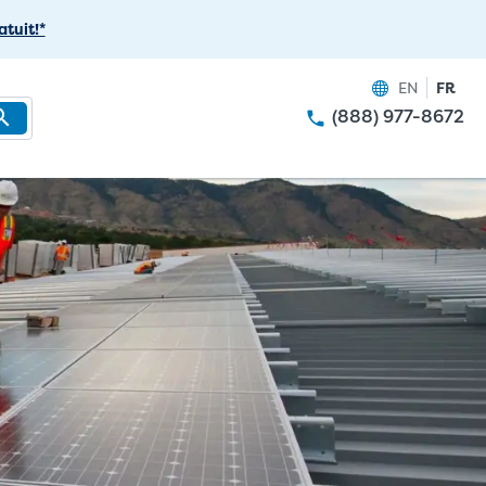
tuit!*
EN
FR
(888) 977-8672