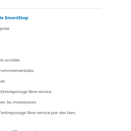
de SmartStop
prise
ns sociales
 environnementales
tes
 d’entreposage libre-service
ec les investisseurs
l'entreposage libre-service par des tiers