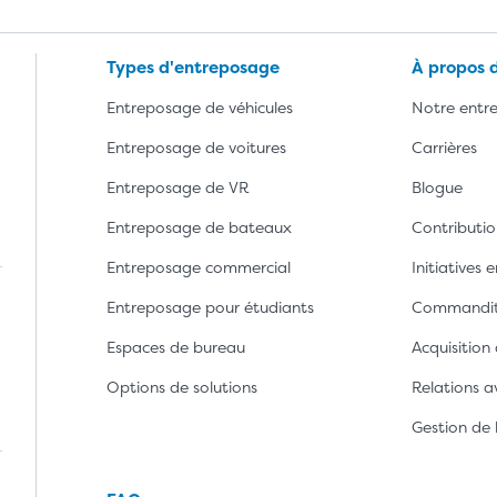
Types d'entreposage
À propos 
Entreposage de véhicules
Notre entre
Entreposage de voitures
Carrières
Entreposage de VR
Blogue
Entreposage de bateaux
Contributio
Entreposage commercial
Initiatives
Entreposage pour étudiants
Commandi
Espaces de bureau
Acquisition
Options de solutions
Relations av
ns Google Play
chargez l'application depuis l'App Store d'Apple
Gestion de 