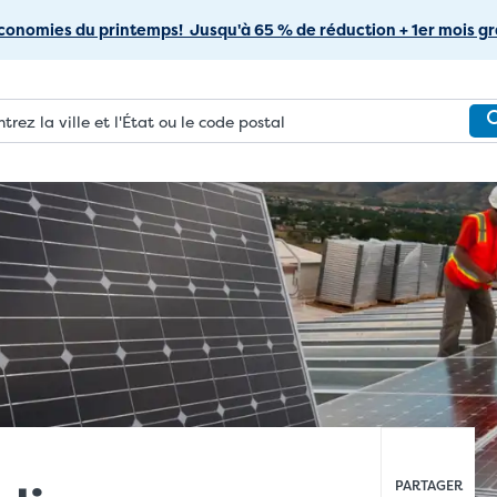
Passer
conomies du printemps! Jusqu'à 65 % de réduction + 1er mois gra
au
contenu
principal
PARTAGER