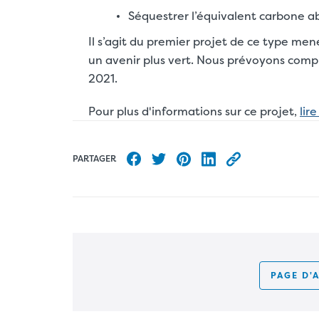
Séquestrer l’équivalent carbone ab
Il s’agit du premier projet de ce type m
un avenir plus vert. Nous prévoyons complé
2021.
Pour plus d'informations sur ce projet,
lir
PARTAGER
Partager sur Facebook
Partager sur Twitter
Partager sur Pinterest
Partager sur LinkedI
Copier l’URL de 
PAGE D'