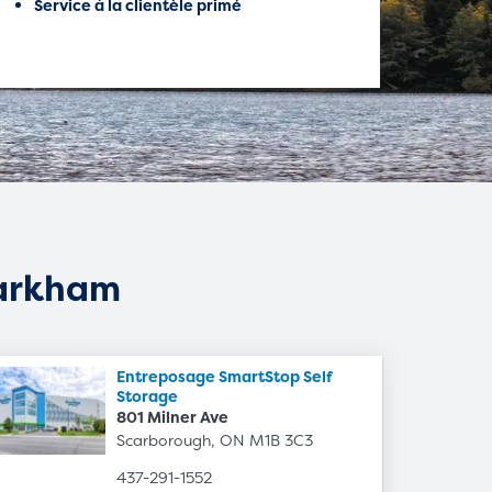
Service à la clientèle primé
e
arkham
Entreposage SmartStop Self
Storage
801 Milner Ave
Scarborough, ON M1B 3C3
437-291-1552