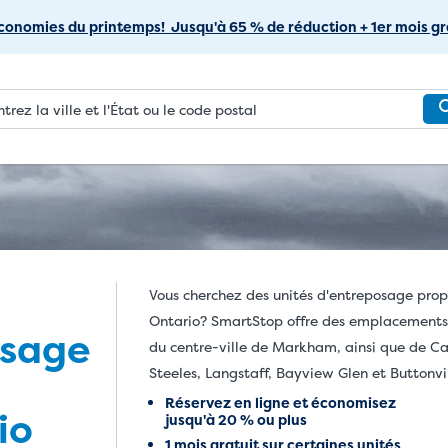
Passer
conomies du printemps! Jusqu'à 65 % de réduction + 1er mois gra
au
contenu
principal
Vous cherchez des unités d'entreposage prop
Ontario? SmartStop offre des emplacements 
osage
du centre-ville de Markham, ainsi que de Ca
Steeles, Langstaff, Bayview Glen et Buttonvil
Réservez en ligne et économisez
io
jusqu'à 20 % ou plus
1 mois gratuit sur certaines unités