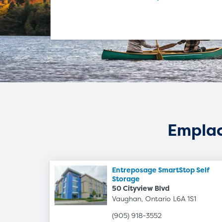
Empla
Entreposage SmartStop Self
Storage
50 Cityview Blvd
Vaughan, Ontario L6A 1S1
(905) 918-3552