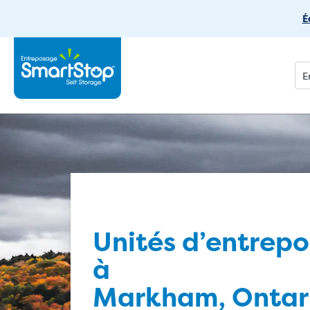
É
Unités d’entrep
à
Markham, Ontar