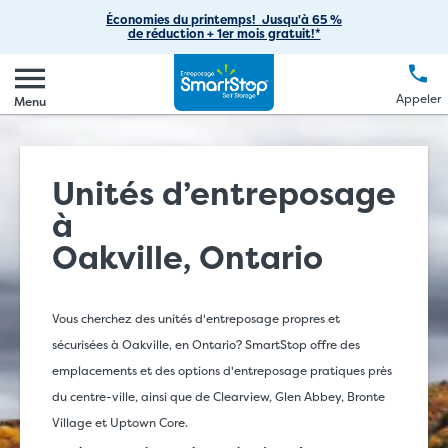
Entreposage de voitures
Passer
Fournitures de déménagement
vous
Économies du printemps! Jusqu'à 65 %
Notre entreprise
Aperçu
de réduction + 1er mois gratuit!*
au
Appeler
(888) 977-8672
Entreposage de VR
Astuces de déménagement
contenu
Carrières
Se connecter
EN
FR
Langue
principal
Entreposage de bateaux
Appeler
FAQ
Menu
Notre blogue
Créer un compte
Entreposage commercial
Nous contacter
Contributions sociales
Effectuer un paiement
Entreposage pour étudiants
Unités d’entreposage
Initiatives environnementales
à
Espaces de bureau
Commandites
Oakville, Ontario
Options de solutions
Acquisition d’entreposage libre-service
Relations avec les investisseurs
Vous cherchez des unités d'entreposage propres et
sécurisées à Oakville, en Ontario? SmartStop offre des
Gestion de l'entreposage libre-service par des tiers
emplacements et des options d'entreposage pratiques près
du centre-ville, ainsi que de Clearview, Glen Abbey, Bronte
Village et Uptown Core.