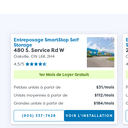
Entreposage SmartStop Self
Storage
480 S. Service Rd W
Oakville, ON L6K 2H4
O
4,5/5
4
1er Mois de Loyer Gratuit
Petites unités à partir de
$31/mois
P
Unités moyennes à partir de
$112/mois
U
Grandes unités à partir de
$184/mois
G
(905) 337-7428
VOIR L'INSTALLATION