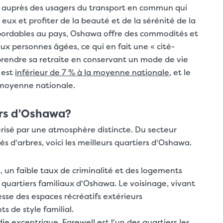
e auprès des usagers du transport en commun qui
re eux et profiter de la beauté et de la sérénité de la
s abordables au pays, Oshawa offre des commodités et
ux personnes âgées, ce qui en fait une « cité-
 prendre sa retraite en conservant un mode de vie
 est
inférieur de 7 % à la moyenne nationale
, et le
 moyenne nationale.
iers d'Oshawa?
risé par une atmosphère distincte. Du secteur
és d'arbres, voici les meilleurs quartiers d'Oshawa.
, un faible taux de criminalité et des logements
 quartiers familiaux d'Oshawa. Le voisinage, vivant
hesse des espaces récréatifs extérieurs
s de style familial.
 excentrique, Farewell est l'un des quartiers les