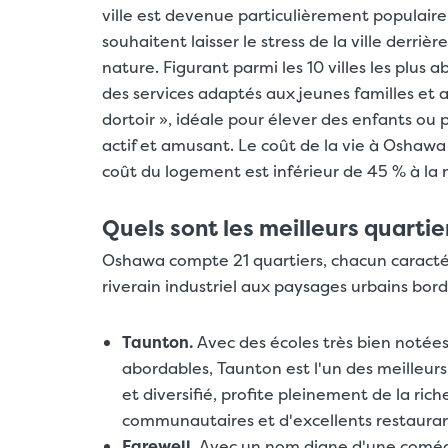
ville est devenue particulièrement populair
souhaitent laisser le stress de la ville derriè
nature. Figurant parmi les 10 villes les plu
des services adaptés aux jeunes familles et a
dortoir », idéale pour élever des enfants ou
actif et amusant. Le coût de la vie à Oshawa
coût du logement est inférieur de 45 % à la
Quels sont les meilleurs quart
Oshawa compte 21 quartiers, chacun caracté
riverain industriel aux paysages urbains bord
Taunton.
Avec des écoles très bien notées
abordables, Taunton est l'un des meilleurs
et diversifié, profite pleinement de la ric
communautaires et d'excellents restaurant
Farewell.
Avec un nom digne d'une comédie