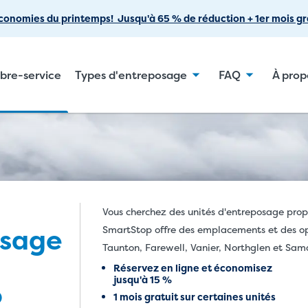
Passer
conomies du printemps! Jusqu'à 65 % de réduction + 1er mois gra
au
contenu
principal
ibre-service
Types d'entreposage
FAQ
À prop
Vous cherchez des unités d'entreposage prop
osage
SmartStop offre des emplacements et des op
Taunton, Farewell, Vanier, Northglen et Sam
Réservez en ligne et économisez
jusqu'à 15 %
o
1 mois gratuit sur certaines unités