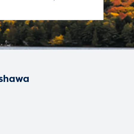
e
Oshawa