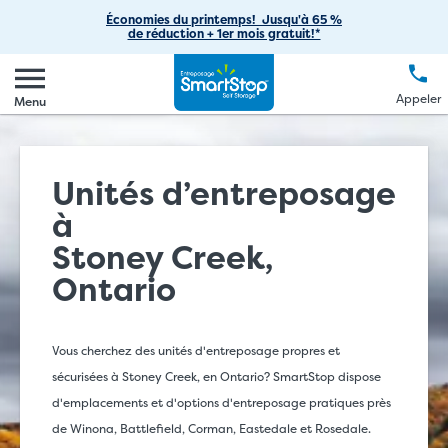
Entreposage de voitures
Passer
Fournitures de déménagement
vous
Économies du printemps! Jusqu'à 65 %
Notre entreprise
Aperçu
de réduction + 1er mois gratuit!*
au
Appeler
(888) 977-8672
Entreposage de VR
Astuces de déménagement
contenu
Carrières
Se connecter
EN
FR
Langue
principal
Entreposage de bateaux
Appeler
FAQ
Menu
Notre blogue
Créer un compte
Entreposage commercial
Nous contacter
Contributions sociales
Effectuer un paiement
Entreposage pour étudiants
Unités d’entreposage
Initiatives environnementales
à
Espaces de bureau
Commandites
Stoney Creek,
Options de solutions
Acquisition d’entreposage libre-service
Ontario
Relations avec les investisseurs
Vous cherchez des unités d'entreposage propres et
Gestion de l'entreposage libre-service par des tiers
sécurisées à Stoney Creek, en Ontario? SmartStop dispose
d'emplacements et d'options d'entreposage pratiques près
de Winona, Battlefield, Corman, Eastedale et Rosedale.