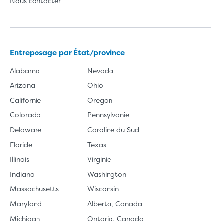
Nous contacter
Entreposage par État/province
Alabama
Nevada
Arizona
Ohio
Californie
Oregon
Colorado
Pennsylvanie
Delaware
Caroline du Sud
Floride
Texas
Illinois
Virginie
Indiana
Washington
Massachusetts
Wisconsin
Maryland
Alberta, Canada
Michigan
Ontario, Canada