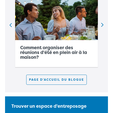
Comment
organiser des
C
réunions d'été en plein air
à la
b
maison?
l'
PAGE D'ACCUEIL DU BLOGUE
Trouver un espace d'entreposage