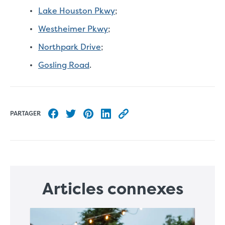
Lake Houston Pkwy
;
Westheimer Pkwy
;
Northpark Drive
;
Gosling Road
.
PARTAGER
Partager sur Facebook
Partager sur Twitter
Partager sur Pinterest
Partager sur LinkedIn
Copier l’URL de cet article
Articles connexes