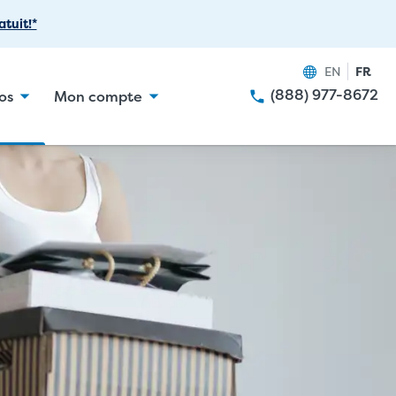
tuit!*
EN
FR
(888) 977-8672
os
Mon compte