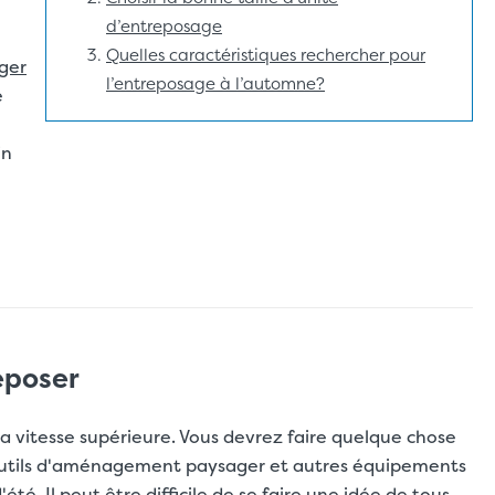
d’entreposage
Quelles caractéristiques rechercher pour
ger
l’entreposage à l’automne?
e
e
in
reposer
la vitesse supérieure. Vous devrez faire quelque chose
, outils d'aménagement paysager et autres équipements
é. Il peut être difficile de se faire une idée de tous