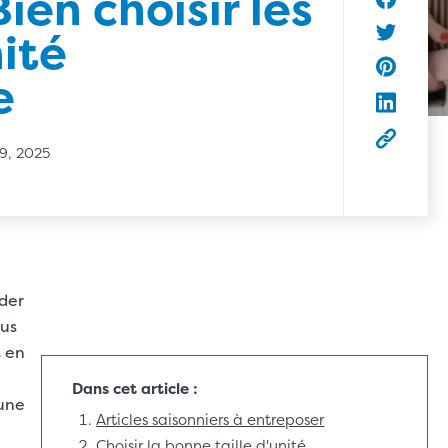
Bien choisir les
Partager
nité
Partager 
e
Partager 
Partager 
Copier l’
29, 2025
der
lus
t en
Dans cet article :
 une
Articles saisonniers à entreposer
Choisir la bonne taille d'unité