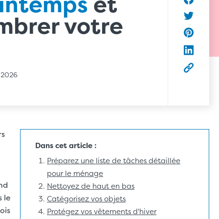
intemps
et
Partager
mbrer votre
Partager 
Partager 
Partager 
Copier l’
, 2026
rs
Dans cet article :
Préparez une liste de tâches détaillée
pour le ménage
nd
Nettoyez de haut en bas
 le
Catégorisez vos objets
ois
Protégez vos vêtements d'hiver