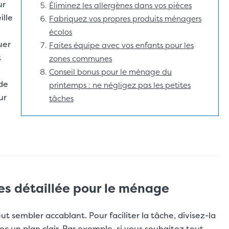
ur
Éliminez les allergènes dans vos pièces
ille
Fabriquez vos propres produits ménagers
écolos
uer
Faites équipe avec vos enfants pour les
t
zones communes
Conseil bonus pour le ménage du
de
printemps : ne négligez pas les petites
ur
tâches
hes détaillée pour le ménage
 sembler accablant. Pour faciliter la tâche, divisez-la
ec un plan clair. Par exemple, si vous souhaitez tout