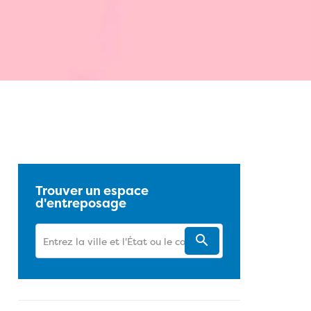
 sur Facebook
sur Twitter
sur Pinterest
sur LinkedIn
URL de cet article de blogue
Trouver un espace
d'entreposage