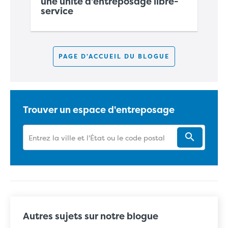
une unité d'entreposage libre-
:
C
service
et
PAGE D'ACCUEIL DU BLOGUE
Trouver un espace d'entreposage
Autres sujets sur notre blogue