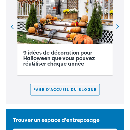
9
idées de décoration pour
C
Halloween
que vous pouvez
dé
réutiliser chaque année
l'
PAGE D'ACCUEIL DU BLOGUE
Trouver un espace d'entreposage